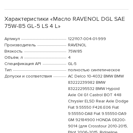
Характеристики «Масло RAVENOL DGL SAE
75W-85 GL-5 LS 4 L»
Артикул
1221107-004-01-999
Производитель
RAVENOL
Вязкость
75W/85
Объём, л
4
Спецификация API
GL-5
Тип
полностью синтетическое
Допуски и соответствия
AC Delco 10-4032 BMW BMW
83222239982 BMW
83222295532 BMW Hypoid
Axle Oil G1 Castrol BOT 448
Chrysler ELSD Rear Axle Dodge
Fiat 9.55550 F426.E06 Fiat
9.55550-DA8 Fiat 9.55550-DA9
GM 92184900 HONDA 08200-
9014 (для Crosstour 2010-2015,
Pilot 2006-2015, Ridgeline