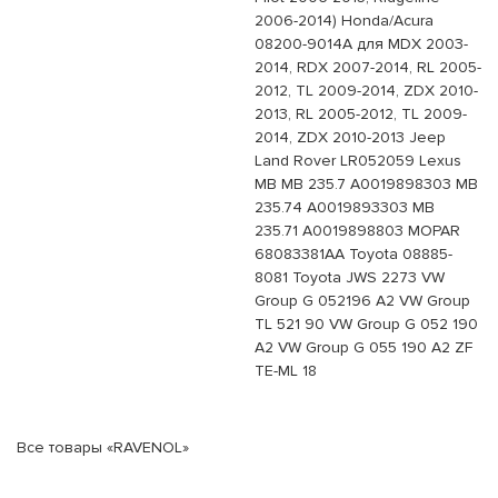
2006-2014) Honda/Acura
08200-9014A для MDX 2003-
2014, RDX 2007-2014, RL 2005-
2012, TL 2009-2014, ZDX 2010-
2013, RL 2005-2012, TL 2009-
2014, ZDX 2010-2013 Jeep
Land Rover LR052059 Lexus
MB MB 235.7 A0019898303 MB
235.74 A0019893303 MB
235.71 A0019898803 MOPAR
68083381AA Toyota 08885-
8081 Toyota JWS 2273 VW
Group G 052196 A2 VW Group
TL 521 90 VW Group G 052 190
A2 VW Group G 055 190 A2 ZF
TE-ML 18
Все товары «RAVENOL»