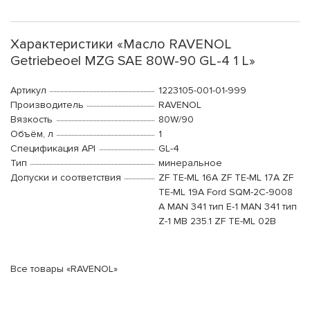
Характеристики «Масло RAVENOL
Getriebeoel MZG SAE 80W-90 GL-4 1 L»
Артикул
1223105-001-01-999
Производитель
RAVENOL
Вязкость
80W/90
Объём, л
1
Спецификация API
GL-4
Тип
минеральное
Допуски и соответствия
ZF TE-ML 16A ZF TE-ML 17A ZF
TE-ML 19A Ford SQM-2C-9008
A MAN 341 тип E-1 MAN 341 тип
Z-1 MB 235.1 ZF TE-ML 02B
Все товары «RAVENOL»