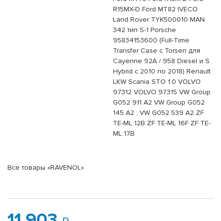
R15MX-D Ford MT82 IVECO
Land Rover TYK500010 MAN
342 тип S-1 Porsche
95834153600 (Full-Time
Transfer Case с Torsen для
Cayenne 92A / 958 Diesel и S
Hybrid c 2010 по 2018) Renault
LKW Scania STO 1:0 VOLVO
97312 VOLVO 97315 VW Group
G052 911 A2 VW Group G052
145 A2 ; VW G052 539 A2 ZF
TE-ML 12B ZF TE-ML 16F ZF TE-
ML 17B
Все товары «RAVENOL»
11 903