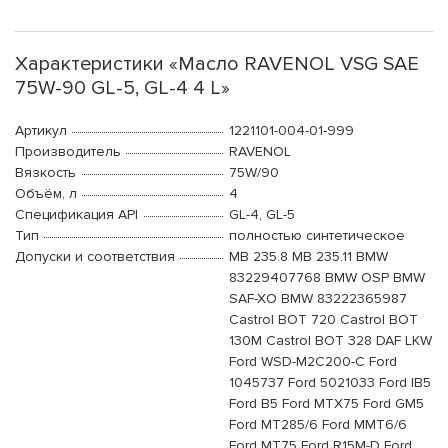
Характеристики «Масло RAVENOL VSG SAE
75W-90 GL-5, GL-4 4 L»
Артикул
1221101-004-01-999
Производитель
RAVENOL
Вязкость
75W/90
Объём, л
4
Спецификация API
GL-4, GL-5
Тип
полностью синтетическое
Допуски и соответствия
MB 235.8 MB 235.11 BMW
83229407768 BMW OSP BMW
SAF-XO BMW 83222365987
Castrol BOT 720 Castrol BOT
130M Castrol BOT 328 DAF LKW
Ford WSD-M2C200-C Ford
1045737 Ford 5021033 Ford IB5
Ford B5 Ford MTX75 Ford GM5
Ford MT285/6 Ford MMT6/6
Ford MT75 Ford R15M-D Ford