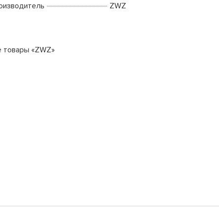
оизводитель
ZWZ
е товары «ZWZ»