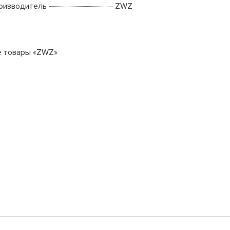
оизводитель
ZWZ
е товары «ZWZ»