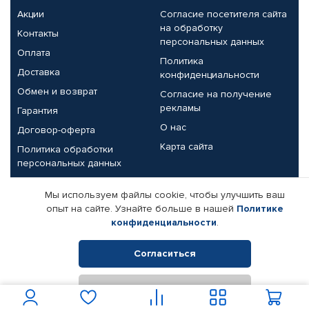
Акции
Согласие посетителя сайта
на обработку
Контакты
персональных данных
Оплата
Политика
Доставка
конфиденциальности
Обмен и возврат
Согласие на получение
рекламы
Гарантия
О нас
Договор-оферта
Карта сайта
Политика обработки
персональных данных
Партнерам
Мы используем файлы cookie, чтобы улучшить ваш
опыт на сайте. Узнайте больше в нашей
Политике
Корпоративным клиентам
Реквизиты компании
конфиденциальности
.
Поставщикам
Согласиться
Отклонить
© КАМАЗ ЦЕНТР ДОНЕЦК, 2015-2026. Все права защищены.
Интернет-магазин автомобильных товаров Автопрофи.