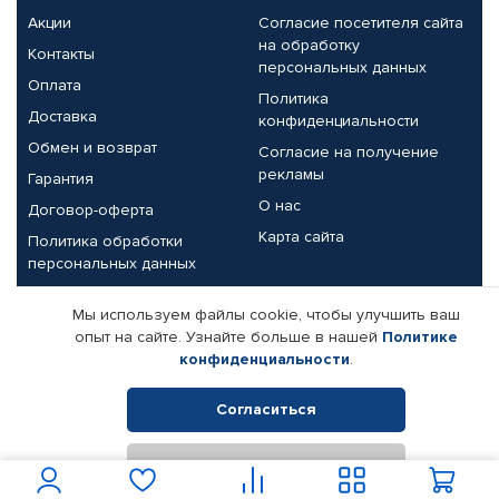
Акции
Согласие посетителя сайта
на обработку
Контакты
персональных данных
Оплата
Политика
Доставка
конфиденциальности
Обмен и возврат
Согласие на получение
рекламы
Гарантия
О нас
Договор-оферта
Карта сайта
Политика обработки
персональных данных
Партнерам
Мы используем файлы cookie, чтобы улучшить ваш
опыт на сайте. Узнайте больше в нашей
Политике
Корпоративным клиентам
Реквизиты компании
конфиденциальности
.
Поставщикам
Согласиться
Отклонить
© КАМАЗ ЦЕНТР ДОНЕЦК, 2015-2026. Все права защищены.
Интернет-магазин автомобильных товаров Автопрофи.