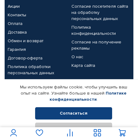
Акции
Согласие посетителя сайта
на обработку
Контакты
персональных данных
Оплата
Политика
Доставка
конфиденциальности
Обмен и возврат
Согласие на получение
рекламы
Гарантия
О нас
Договор-оферта
Карта сайта
Политика обработки
персональных данных
Партнерам
Мы используем файлы cookie, чтобы улучшить ваш
опыт на сайте. Узнайте больше в нашей
Политике
Корпоративным клиентам
Реквизиты компании
конфиденциальности
.
Поставщикам
Согласиться
Отклонить
© КАМАЗ ЦЕНТР ДОНЕЦК, 2015-2026. Все права защищены.
Интернет-магазин автомобильных товаров Автопрофи.