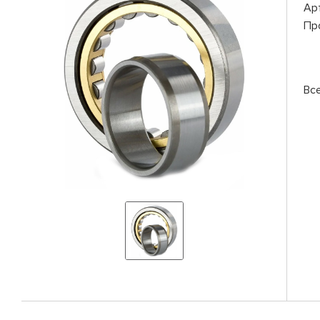
Ар
Пр
Вс