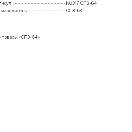
тикул
NU317 СПЗ-64
оизводитель
СПЗ-64
е товары «СПЗ-64»