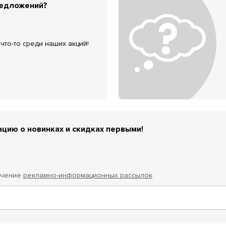
редложений?
что-то среди наших акций!
цию о новинках и скидках первыми!
учение
рекламно-информационных рассылок