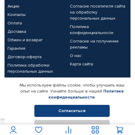
Акции
Согласие посетителя сайта
на обработку
Контакты
персональных данных
Оплата
Политика
Доставка
конфиденциальности
Обмен и возврат
Согласие на получение
рекламы
Гарантия
О нас
Договор-оферта
Карта сайта
Политика обработки
персональных данных
Партнерам
Мы используем файлы cookie, чтобы улучшить ваш
опыт на сайте. Узнайте больше в нашей
Политике
Корпоративным клиентам
Реквизиты компании
конфиденциальности
.
Поставщикам
Согласиться
Отклонить
© КАМАЗ ЦЕНТР ДОНЕЦК, 2015-2026. Все права защищены.
1 121
В корзину
Интернет-магазин автомобильных товаров Автопрофи.