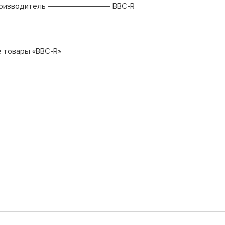
оизводитель
BBC-R
е товары «BBC-R»