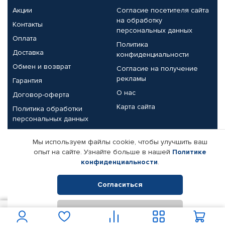
Акции
Согласие посетителя сайта
на обработку
Контакты
персональных данных
Оплата
Политика
Доставка
конфиденциальности
Обмен и возврат
Согласие на получение
рекламы
Гарантия
О нас
Договор-оферта
Карта сайта
Политика обработки
персональных данных
Партнерам
Мы используем файлы cookie, чтобы улучшить ваш
опыт на сайте. Узнайте больше в нашей
Политике
Корпоративным клиентам
Реквизиты компании
конфиденциальности
.
Поставщикам
Согласиться
Отклонить
© КАМАЗ ЦЕНТР ДОНЕЦК, 2015-2026. Все права защищены.
626
В корзину
Интернет-магазин автомобильных товаров Автопрофи.