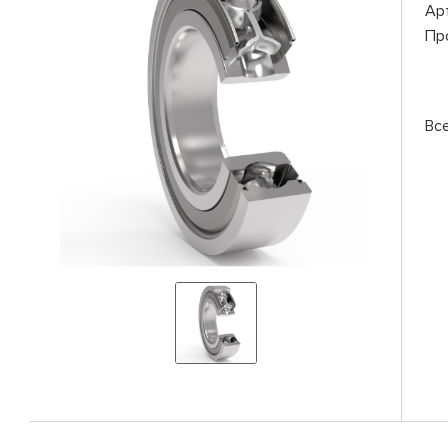
Ар
Пр
Вс