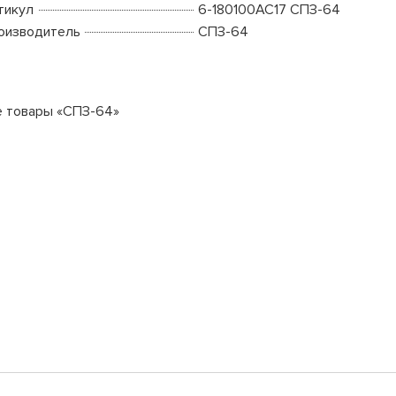
тикул
6-180100АС17 СПЗ-64
оизводитель
СПЗ-64
е товары «СПЗ-64»