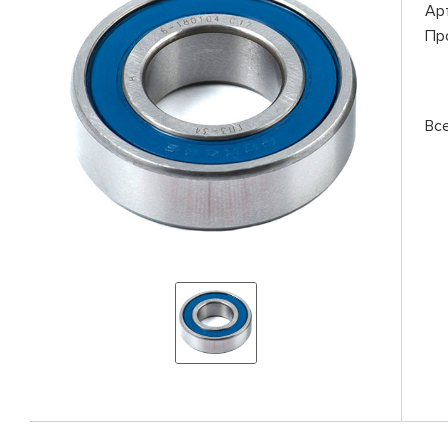
Ар
Пр
Вс