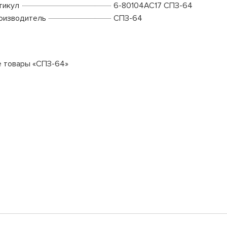
тикул
6-80104АС17 СПЗ-64
оизводитель
СПЗ-64
е товары «СПЗ-64»