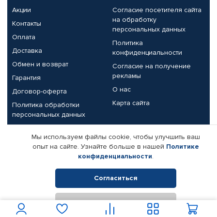
Акции
Согласие посетителя сайта
на обработку
Контакты
персональных данных
Оплата
Политика
Доставка
конфиденциальности
Обмен и возврат
Согласие на получение
рекламы
Гарантия
О нас
Договор-оферта
Карта сайта
Политика обработки
персональных данных
Партнерам
Мы используем файлы cookie, чтобы улучшить ваш
опыт на сайте. Узнайте больше в нашей
Политике
Корпоративным клиентам
Реквизиты компании
конфиденциальности
.
Поставщикам
Согласиться
Отклонить
© КАМАЗ ЦЕНТР ДОНЕЦК, 2015-2026. Все права защищены.
Интернет-магазин автомобильных товаров Автопрофи.