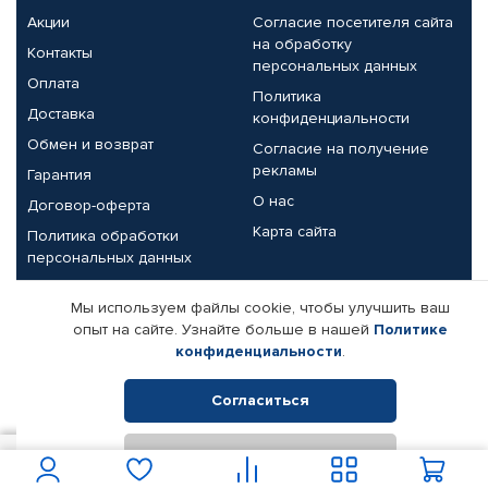
Акции
Согласие посетителя сайта
на обработку
Контакты
персональных данных
Оплата
Политика
Доставка
конфиденциальности
Обмен и возврат
Согласие на получение
рекламы
Гарантия
О нас
Договор-оферта
Карта сайта
Политика обработки
персональных данных
Партнерам
Мы используем файлы cookie, чтобы улучшить ваш
опыт на сайте. Узнайте больше в нашей
Политике
Корпоративным клиентам
Реквизиты компании
конфиденциальности
.
Поставщикам
Согласиться
Отклонить
© КАМАЗ ЦЕНТР ДОНЕЦК, 2015-2026. Все права защищены.
172
В корзину
Интернет-магазин автомобильных товаров Автопрофи.