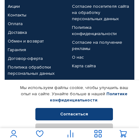
Акции
Согласие посетителя сайта
на обработку
Контакты
персональных данных
Оплата
Политика
Доставка
конфиденциальности
Обмен и возврат
Согласие на получение
рекламы
Гарантия
О нас
Договор-оферта
Карта сайта
Политика обработки
персональных данных
Партнерам
Мы используем файлы cookie, чтобы улучшить ваш
опыт на сайте. Узнайте больше в нашей
Политике
Корпоративным клиентам
Реквизиты компании
конфиденциальности
.
Поставщикам
Согласиться
Отклонить
© КАМАЗ ЦЕНТР ДОНЕЦК, 2015-2026. Все права защищены.
Интернет-магазин автомобильных товаров Автопрофи.