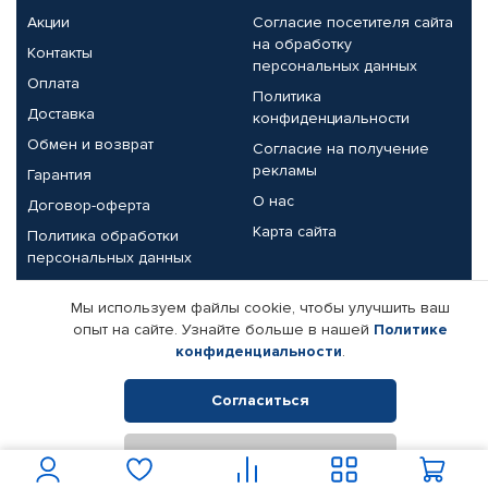
Акции
Согласие посетителя сайта
на обработку
Контакты
персональных данных
Оплата
Политика
Доставка
конфиденциальности
Обмен и возврат
Согласие на получение
рекламы
Гарантия
О нас
Договор-оферта
Карта сайта
Политика обработки
персональных данных
Партнерам
Мы используем файлы cookie, чтобы улучшить ваш
опыт на сайте. Узнайте больше в нашей
Политике
Корпоративным клиентам
Реквизиты компании
конфиденциальности
.
Поставщикам
Согласиться
Отклонить
© КАМАЗ ЦЕНТР ДОНЕЦК, 2015-2026. Все права защищены.
Интернет-магазин автомобильных товаров Автопрофи.