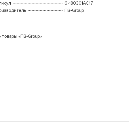
тикул
6-180301АС17
оизводитель
ПВ-Group
е товары «ПВ-Group»