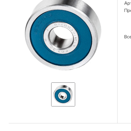
Ар
Пр
Вс