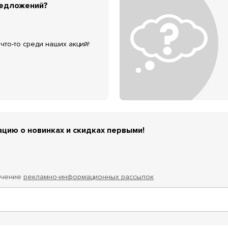
редложений?
что-то среди наших акций!
цию о новинках и скидках первыми!
учение
рекламно-информационных рассылок