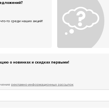
редложений?
что-то среди наших акций!
цию о новинках и скидках первыми!
учение
рекламно-информационных рассылок