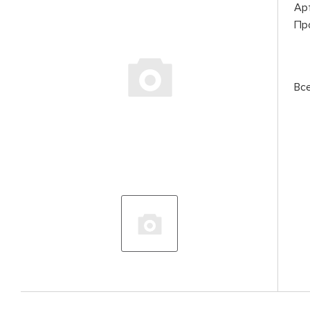
Ар
Пр
Вс