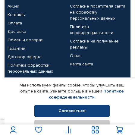
Акции
Согласие посетителя сайта
на обработку
Контакты
персональных данных
Оплата
Политика
Доставка
конфиденциальности
Обмен и возврат
Согласие на получение
рекламы
Гарантия
О нас
Договор-оферта
Карта сайта
Политика обработки
персональных данных
Партнерам
Мы используем файлы cookie, чтобы улучшить ваш
опыт на сайте. Узнайте больше в нашей
Политике
Корпоративным клиентам
Реквизиты компании
конфиденциальности
.
Поставщикам
Согласиться
Отклонить
© КАМАЗ ЦЕНТР ДОНЕЦК, 2015-2026. Все права защищены.
1 683
В корзину
Интернет-магазин автомобильных товаров Автопрофи.