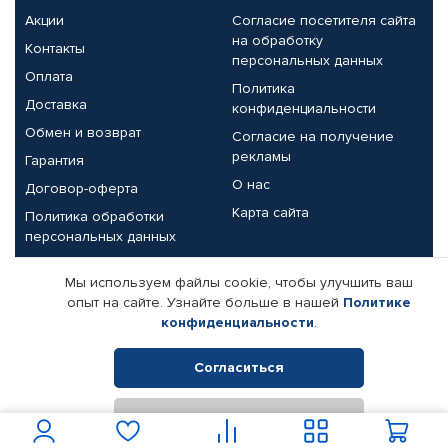
Акции
Согласие посетителя сайта
на обработку
Контакты
персональных данных
Оплата
Политика
Доставка
конфиденциальности
Обмен и возврат
Согласие на получение
рекламы
Гарантия
О нас
Договор-оферта
Карта сайта
Политика обработки
персональных данных
Партнерам
Мы используем файлы cookie, чтобы улучшить ваш
опыт на сайте. Узнайте больше в нашей
Политике
Корпоративным клиентам
Реквизиты компании
конфиденциальности
.
Поставщикам
Согласиться
Отклонить
© КАМАЗ ЦЕНТР ДОНЕЦК, 2015-2026. Все права защищены.
Интернет-магазин автомобильных товаров Автопрофи.