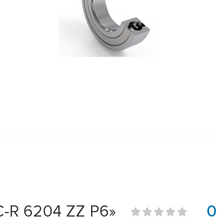
-R 6204 ZZ P6»
0