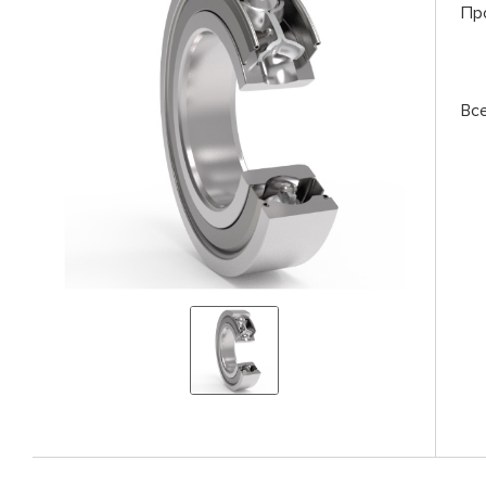
Пр
Вс