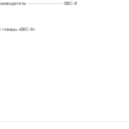
оизводитель
BBC-R
е товары «BBC-R»