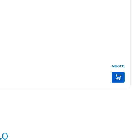
много
.0