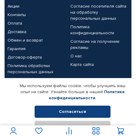
Акции
Согласие посетителя сайта
на обработку
Контакты
персональных данных
Оплата
Политика
Доставка
конфиденциальности
Обмен и возврат
Согласие на получение
рекламы
Гарантия
О нас
Договор-оферта
Карта сайта
Политика обработки
персональных данных
Партнерам
Мы используем файлы cookie, чтобы улучшить ваш
опыт на сайте. Узнайте больше в нашей
Политике
Корпоративным клиентам
Реквизиты компании
конфиденциальности
.
Поставщикам
Согласиться
Отклонить
© КАМАЗ ЦЕНТР ДОНЕЦК, 2015-2026. Все права защищены.
Интернет-магазин автомобильных товаров Автопрофи.