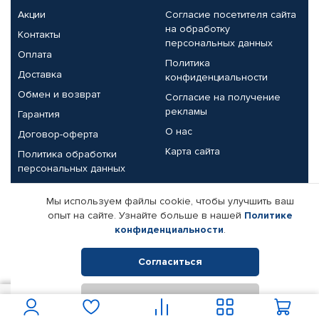
Акции
Согласие посетителя сайта
на обработку
Контакты
персональных данных
Оплата
Политика
Доставка
конфиденциальности
Обмен и возврат
Согласие на получение
рекламы
Гарантия
О нас
Договор-оферта
Карта сайта
Политика обработки
персональных данных
Партнерам
Мы используем файлы cookie, чтобы улучшить ваш
опыт на сайте. Узнайте больше в нашей
Политике
Корпоративным клиентам
Реквизиты компании
конфиденциальности
.
Поставщикам
Согласиться
Отклонить
© КАМАЗ ЦЕНТР ДОНЕЦК, 2015-2026. Все права защищены.
712
В корзину
Интернет-магазин автомобильных товаров Автопрофи.