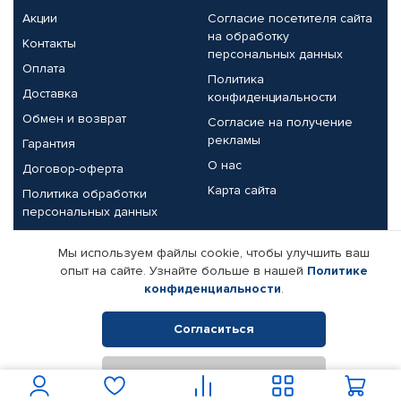
Акции
Согласие посетителя сайта
на обработку
Контакты
персональных данных
Оплата
Политика
Доставка
конфиденциальности
Обмен и возврат
Согласие на получение
рекламы
Гарантия
О нас
Договор-оферта
Карта сайта
Политика обработки
персональных данных
Партнерам
Мы используем файлы cookie, чтобы улучшить ваш
опыт на сайте. Узнайте больше в нашей
Политике
Корпоративным клиентам
Реквизиты компании
конфиденциальности
.
Поставщикам
Согласиться
Отклонить
© КАМАЗ ЦЕНТР ДОНЕЦК, 2015-2026. Все права защищены.
Интернет-магазин автомобильных товаров Автопрофи.