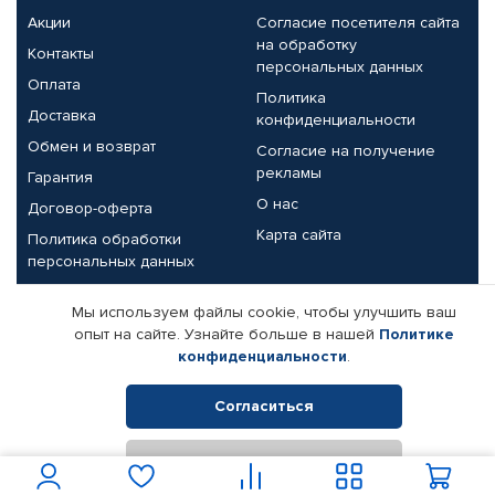
Акции
Согласие посетителя сайта
на обработку
Контакты
персональных данных
Оплата
Политика
Доставка
конфиденциальности
Обмен и возврат
Согласие на получение
рекламы
Гарантия
О нас
Договор-оферта
Карта сайта
Политика обработки
персональных данных
Партнерам
Мы используем файлы cookie, чтобы улучшить ваш
опыт на сайте. Узнайте больше в нашей
Политике
Корпоративным клиентам
Реквизиты компании
конфиденциальности
.
Поставщикам
Согласиться
Отклонить
© КАМАЗ ЦЕНТР ДОНЕЦК, 2015-2026. Все права защищены.
Интернет-магазин автомобильных товаров Автопрофи.