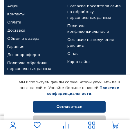
Акции
Согласие посетителя сайта
на обработку
Контакты
персональных данных
Оплата
Политика
Доставка
конфиденциальности
Обмен и возврат
Согласие на получение
рекламы
Гарантия
О нас
Договор-оферта
Карта сайта
Политика обработки
персональных данных
Партнерам
Мы используем файлы cookie, чтобы улучшить ваш
опыт на сайте. Узнайте больше в нашей
Политике
Корпоративным клиентам
Реквизиты компании
конфиденциальности
.
Поставщикам
Согласиться
Отклонить
© КАМАЗ ЦЕНТР ДОНЕЦК, 2015-2026. Все права защищены.
944
В корзину
Интернет-магазин автомобильных товаров Автопрофи.