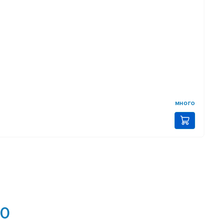
много
.0