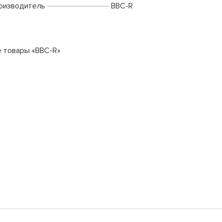
оизводитель
BBC-R
е товары «BBC-R»