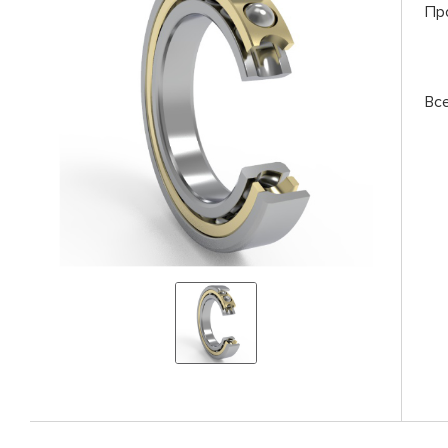
Пр
Вс