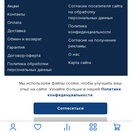
Акции
Согласие посетителя сайта
на обработку
Контакты
персональных данных
Оплата
Политика
Доставка
конфиденциальности
Обмен и возврат
Согласие на получение
рекламы
Гарантия
О нас
Договор-оферта
Карта сайта
Политика обработки
персональных данных
Партнерам
Мы используем файлы cookie, чтобы улучшить ваш
опыт на сайте. Узнайте больше в нашей
Политике
Корпоративным клиентам
Реквизиты компании
конфиденциальности
.
Поставщикам
Согласиться
Отклонить
© КАМАЗ ЦЕНТР ДОНЕЦК, 2015-2026. Все права защищены.
Интернет-магазин автомобильных товаров Автопрофи.