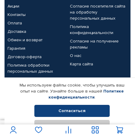
Акции
Согласие посетителя сайта
на обработку
Контакты
персональных данных
Оплата
Политика
Доставка
конфиденциальности
Обмен и возврат
Согласие на получение
рекламы
Гарантия
О нас
Договор-оферта
Карта сайта
Политика обработки
персональных данных
Партнерам
Мы используем файлы cookie, чтобы улучшить ваш
опыт на сайте. Узнайте больше в нашей
Политике
Корпоративным клиентам
Реквизиты компании
конфиденциальности
.
Поставщикам
Согласиться
Отклонить
© КАМАЗ ЦЕНТР ДОНЕЦК, 2015-2026. Все права защищены.
1 541
В корзину
Интернет-магазин автомобильных товаров Автопрофи.