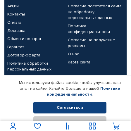
Акции
Согласие посетителя сайта
на обработку
Контакты
персональных данных
Оплата
Политика
Доставка
конфиденциальности
Обмен и возврат
Согласие на получение
рекламы
Гарантия
О нас
Договор-оферта
Карта сайта
Политика обработки
персональных данных
Партнерам
Мы используем файлы cookie, чтобы улучшить ваш
опыт на сайте. Узнайте больше в нашей
Политике
Корпоративным клиентам
Реквизиты компании
конфиденциальности
.
Поставщикам
Согласиться
Отклонить
© КАМАЗ ЦЕНТР ДОНЕЦК, 2015-2026. Все права защищены.
Интернет-магазин автомобильных товаров Автопрофи.