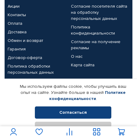
Акции
Согласие посетителя сайта
на обработку
Контакты
персональных данных
Оплата
Политика
Доставка
конфиденциальности
Обмен и возврат
Согласие на получение
рекламы
Гарантия
О нас
Договор-оферта
Карта сайта
Политика обработки
персональных данных
Партнерам
Мы используем файлы cookie, чтобы улучшить ваш
опыт на сайте. Узнайте больше в нашей
Политике
Корпоративным клиентам
Реквизиты компании
конфиденциальности
.
Поставщикам
Согласиться
Отклонить
© КАМАЗ ЦЕНТР ДОНЕЦК, 2015-2026. Все права защищены.
Интернет-магазин автомобильных товаров Автопрофи.