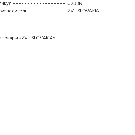
тикул
6208N
оизводитель
ZVL SLOVAKIA
е товары «ZVL SLOVAKIA»