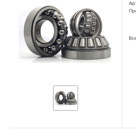
Ар
Пр
Вс