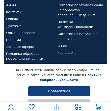
Акции
Согласие посетителя сайта
на обработку
Контакты
персональных данных
Оплата
Политика
Доставка
конфиденциальности
Обмен и возврат
Согласие на получение
рекламы
Гарантия
О нас
Договор-оферта
Карта сайта
Политика обработки
персональных данных
Партнерам
Мы используем файлы cookie, чтобы улучшить ваш
опыт на сайте. Узнайте больше в нашей
Политике
Корпоративным клиентам
Реквизиты компании
конфиденциальности
.
Поставщикам
Согласиться
Отклонить
© КАМАЗ ЦЕНТР ДОНЕЦК, 2015-2026. Все права защищены.
Интернет-магазин автомобильных товаров Автопрофи.