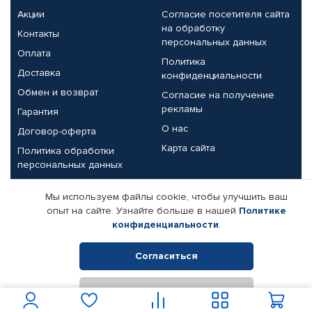
Акции
Согласие посетителя сайта
на обработку
Контакты
персональных данных
Оплата
Политика
Доставка
конфиденциальности
Обмен и возврат
Согласие на получение
рекламы
Гарантия
О нас
Договор-оферта
Карта сайта
Политика обработки
персональных данных
Партнерам
Мы используем файлы cookie, чтобы улучшить ваш
опыт на сайте. Узнайте больше в нашей
Политике
Корпоративным клиентам
Реквизиты компании
конфиденциальности
.
Поставщикам
Согласиться
Отклонить
© КАМАЗ ЦЕНТР ДОНЕЦК, 2015-2026. Все права защищены.
Интернет-магазин автомобильных товаров Автопрофи.