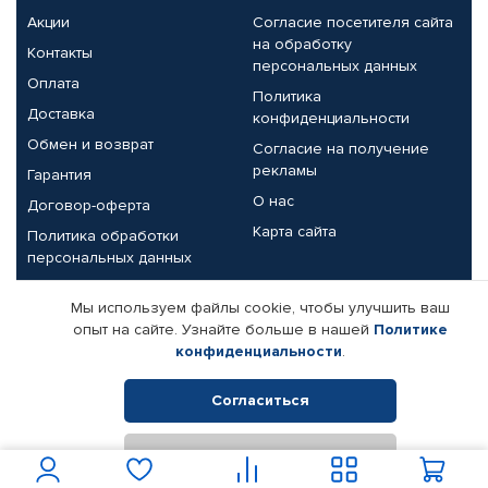
Акции
Согласие посетителя сайта
на обработку
Контакты
персональных данных
Оплата
Политика
Доставка
конфиденциальности
Обмен и возврат
Согласие на получение
рекламы
Гарантия
О нас
Договор-оферта
Карта сайта
Политика обработки
персональных данных
Партнерам
Мы используем файлы cookie, чтобы улучшить ваш
опыт на сайте. Узнайте больше в нашей
Политике
Корпоративным клиентам
Реквизиты компании
конфиденциальности
.
Поставщикам
Согласиться
Отклонить
© КАМАЗ ЦЕНТР ДОНЕЦК, 2015-2026. Все права защищены.
Интернет-магазин автомобильных товаров Автопрофи.