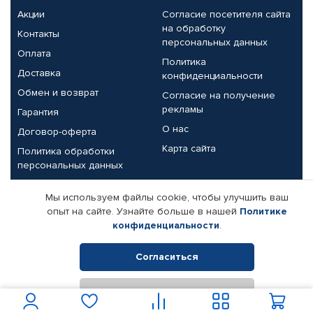
Акции
Согласие посетителя сайта
на обработку
Контакты
персональных данных
Оплата
Политика
Доставка
конфиденциальности
Обмен и возврат
Согласие на получение
рекламы
Гарантия
О нас
Договор-оферта
Карта сайта
Политика обработки
персональных данных
Партнерам
Мы используем файлы cookie, чтобы улучшить ваш
опыт на сайте. Узнайте больше в нашей
Политике
Корпоративным клиентам
Реквизиты компании
конфиденциальности
.
Поставщикам
Согласиться
Отклонить
© КАМАЗ ЦЕНТР ДОНЕЦК, 2015-2026. Все права защищены.
Интернет-магазин автомобильных товаров Автопрофи.