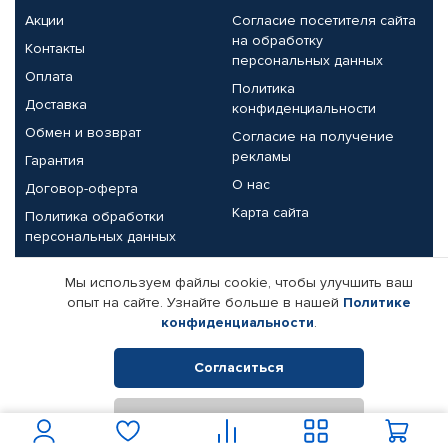
Акции
Согласие посетителя сайта
на обработку
Контакты
персональных данных
Оплата
Политика
Доставка
конфиденциальности
Обмен и возврат
Согласие на получение
рекламы
Гарантия
О нас
Договор-оферта
Карта сайта
Политика обработки
персональных данных
Партнерам
Мы используем файлы cookie, чтобы улучшить ваш
опыт на сайте. Узнайте больше в нашей
Политике
Корпоративным клиентам
Реквизиты компании
конфиденциальности
.
Поставщикам
Согласиться
Отклонить
© КАМАЗ ЦЕНТР ДОНЕЦК, 2015-2026. Все права защищены.
Интернет-магазин автомобильных товаров Автопрофи.