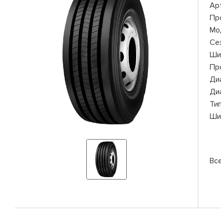
Ар
Пр
Мо
Се
Ши
Пр
Ди
Ди
Ти
Ши
Вс