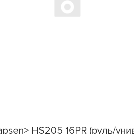
psen> HS205 16PR (руль/унив