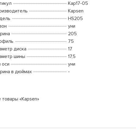
тикул
Kap17-05
оизводитель
Kapsen
дель
HS205
зон
уни
рина
205
офиль
75
аметр диска
17
аметр шины
17,5
п оси
уни
рина в дюймах
-
е товары «Kapsen»