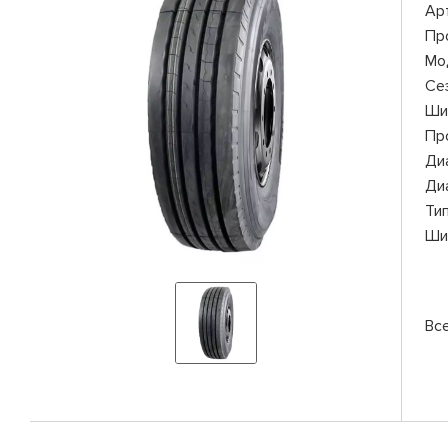
Ар
Пр
Мо
Се
Ши
Пр
Ди
Ди
Ти
Ши
Вс