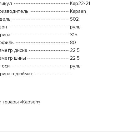
тикул
Kap22-21
оизводитель
Kapsen
дель
S02
зон
руль
рина
315
офиль
80
аметр диска
22,5
аметр шины
22,5
п оси
руль
рина в дюймах
-
е товары «Kapsen»