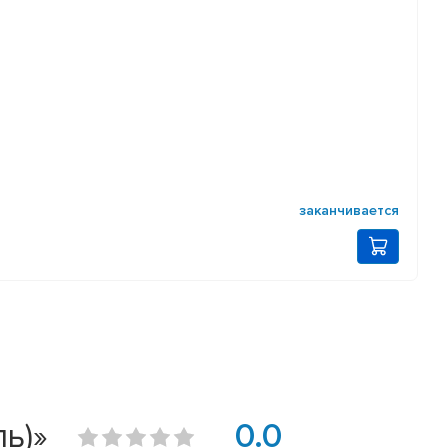
заканчивается
ь)»
0.0