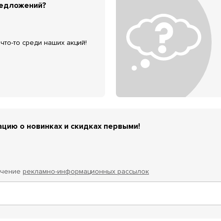
редложений?
что-то среди наших акций!
цию о новинках и скидках первыми!
учение
рекламно-информационных рассылок