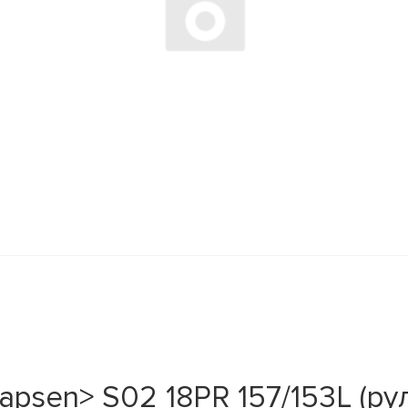
psen> S02 18PR 157/153L (рул