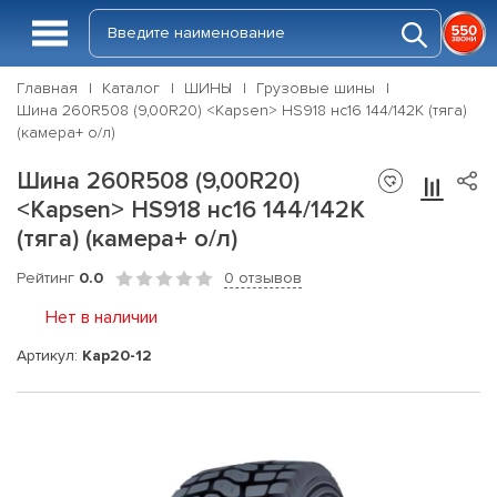
Главная
Каталог
ШИНЫ
Грузовые шины
Шина 260R508 (9,00R20) <Kapsen> HS918 нс16 144/142K (тяга)
(камера+ о/л)
Шина 260R508 (9,00R20)
<Kapsen> HS918 нс16 144/142K
(тяга) (камера+ о/л)
Рейтинг
0.0
0 отзывов
Нет в наличии
Артикул:
Kap20-12