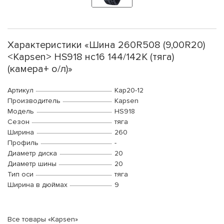
Характеристики «Шина 260R508 (9,00R20)
<Kapsen> HS918 нс16 144/142K (тяга)
(камера+ о/л)»
Артикул
Kap20-12
Производитель
Kapsen
Модель
HS918
Сезон
тяга
Ширина
260
Профиль
-
Диаметр диска
20
Диаметр шины
20
Тип оси
тяга
Ширина в дюймах
9
Все товары «Kapsen»