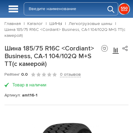
Главная
Каталог
ШИНЫ
Легкогрузовые шины
Шина 185/75 R16C <Cordiant> Business, CA-1 104/102Q M+S TT(с
камерой)
Шина 185/75 R16C <Cordiant>
Business, CA-1 104/102Q M+S
TT(с камерой)
Рейтинг
0.0
0 отзывов
Товар в наличии
Артикул:
amt16-1