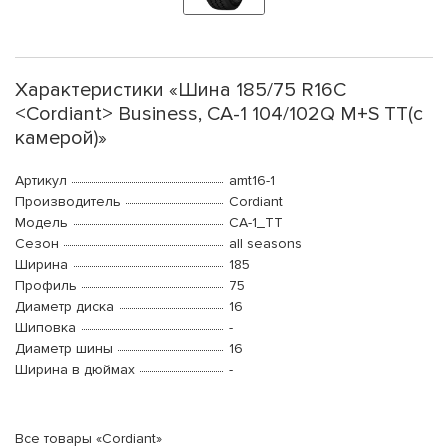
Характеристики «Шина 185/75 R16C
<Cordiant> Business, CA-1 104/102Q M+S TT(с
камерой)»
Артикул
amt16-1
Производитель
Cordiant
Модель
CA-1_TT
Сезон
all seasons
Ширина
185
Профиль
75
Диаметр диска
16
Шиповка
-
Диаметр шины
16
Ширина в дюймах
-
Все товары «Cordiant»