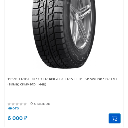
195/60 R16C 6PR <TRIANGLE> TRIN LL01, SnowLink 99/97H
(зима; симметр.; н-ш)
0 отзывов
много
6 000 ₽