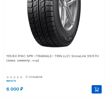
195/60 R16C 6PR <TRIANGLE> TRIN LL01, SnowLink 99/97H
(зима; симметр.; н-ш)
0 отзывов
много
6 000 ₽