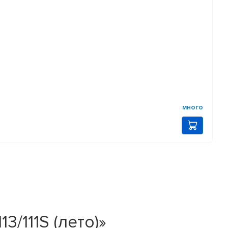
много
3/111S (лето)»