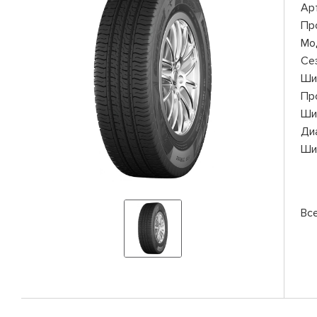
Ар
Пр
Мо
Се
Ши
Пр
Ши
Ди
Ши
Вс