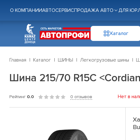
О КОМПАНИИ
АВТОСЕРВИС
ПРОДАЖА АВТО
ДЛЯ ЮР.
Каталог
Главная
Каталог
ШИНЫ
Легкогрузовые шины
Ш
Шина 215/70 R15C <Cordiant>
Нет в нал
Рейтинг
0.0
0 отзывов
Ха
Bu