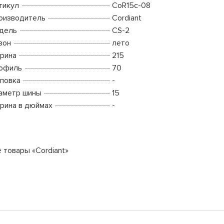
тикул
CoR15c-08
оизводитель
Cordiant
дель
CS-2
зон
лето
рина
215
офиль
70
повка
-
аметр шины
15
рина в дюймах
-
е товары «Cordiant»