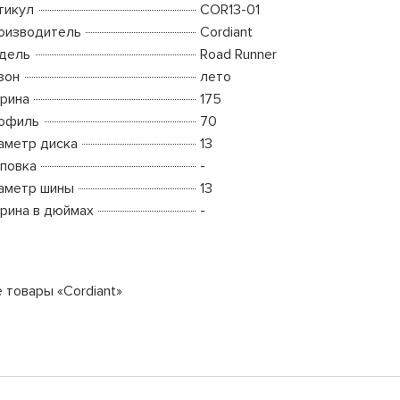
тикул
COR13-01
оизводитель
Cordiant
дель
Road Runner
зон
лето
рина
175
офиль
70
аметр диска
13
повка
-
аметр шины
13
рина в дюймах
-
е товары «Cordiant»