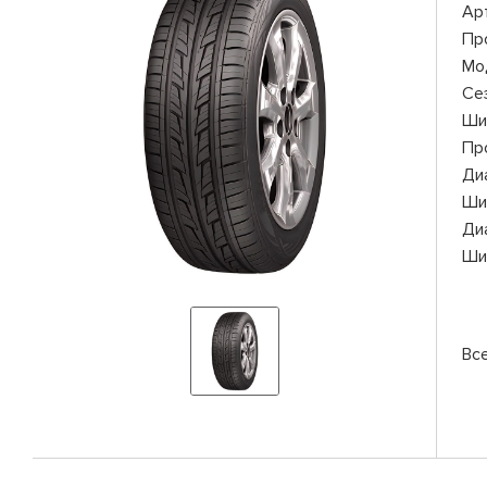
Ар
Пр
Мо
Се
Ши
Пр
Ди
Ши
Ди
Ши
Вс