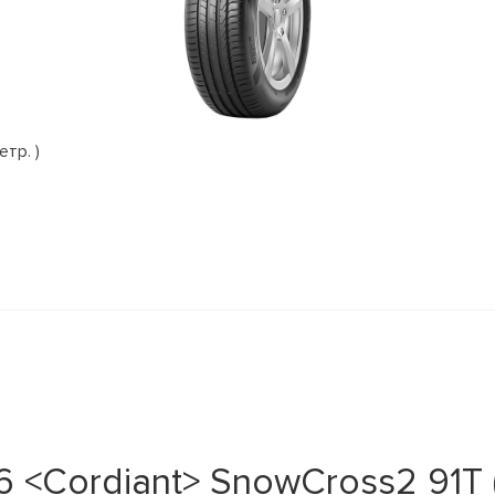
етр. )
 <Cordiant> SnowCross2 91T 