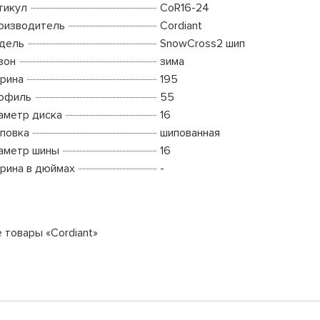
тикул
CoR16-24
оизводитель
Cordiant
дель
SnowCross2 шип
зон
зима
рина
195
офиль
55
аметр диска
16
повка
шипованная
аметр шины
16
рина в дюймах
-
е товары «Cordiant»