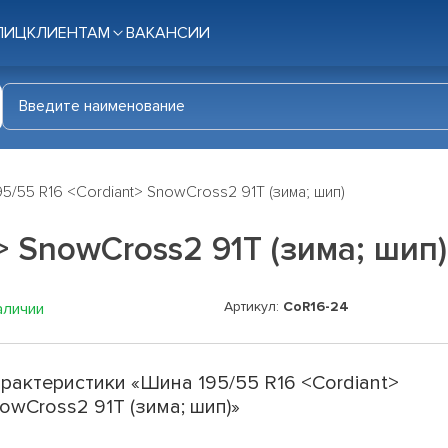
ЛИЦ
КЛИЕНТАМ
ВАКАНСИИ
5/55 R16 <Cordiant> SnowCross2 91T (зима; шип)
> SnowCross2 91T (зима; шип)
Артикул:
CoR16-24
аличии
рактеристики «Шина 195/55 R16 <Cordiant>
owCross2 91T (зима; шип)»