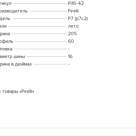
тикул
Pi16-42
оизводитель
Pirelli
дель
P7 (p7c2)
зон
лето
рина
205
офиль
60
повка
-
аметр шины
16
рина в дюймах
-
 товары «Pirelli»