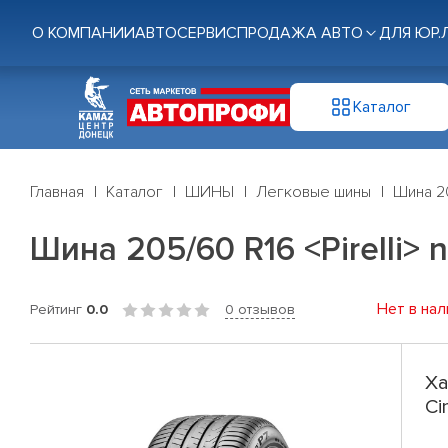
О КОМПАНИИ
АВТОСЕРВИС
ПРОДАЖА АВТО
ДЛЯ ЮР.
Каталог
Главная
Каталог
ШИНЫ
Легковые шины
Шина 20
Шина 205/60 R16 <Pirelli> n
Нет в нал
Рейтинг
0.0
0 отзывов
Ха
Ci