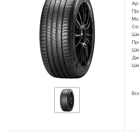
Ар
Пр
Мо
Се
Ши
Пр
Ши
Ди
Ши
Все