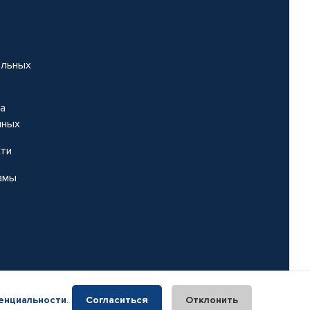
альных
на
нных
сти
амы
енциальности
.
Согласиться
Отклонить