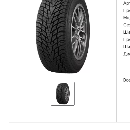
Ар
Пр
Мо
Се
Ши
Пр
Ши
Ди
Вс