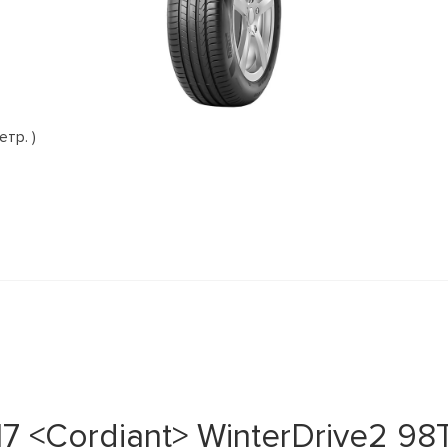
етр. )
<Cordiant> WinterDrive2 98T