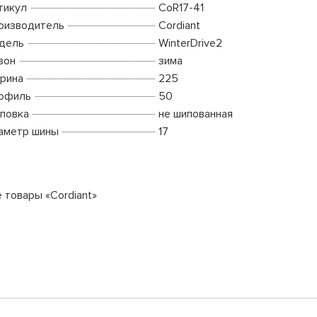
тикул
CoR17-41
оизводитель
Cordiant
дель
WinterDrive2
зон
зима
рина
225
офиль
50
повка
не шипованная
аметр шины
17
е товары «Cordiant»