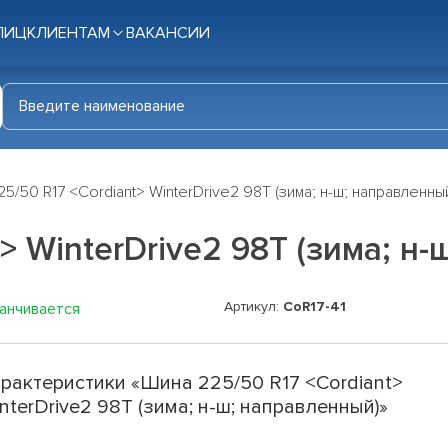
ЛИЦ
КЛИЕНТАМ
ВАКАНСИИ
5/50 R17 <Cordiant> WinterDrive2 98T (зима; н-ш; направленны
> WinterDrive2 98T (зима; н
Артикул:
CoR17-41
канчивается
рактеристики «Шина 225/50 R17 <Cordiant>
nterDrive2 98T (зима; н-ш; направленный)»