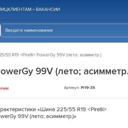
ЛИЦ
КЛИЕНТАМ
ВАКАНСИИ
5/55 R19 <Pirelli> PowerGy 99V (лето; асимметр.)
PowerGy 99V (лето; асимметр.
Артикул:
Pi19-35
ичии
рактеристики «Шина 225/55 R19 <Pirelli>
werGy 99V (лето; асимметр.)»