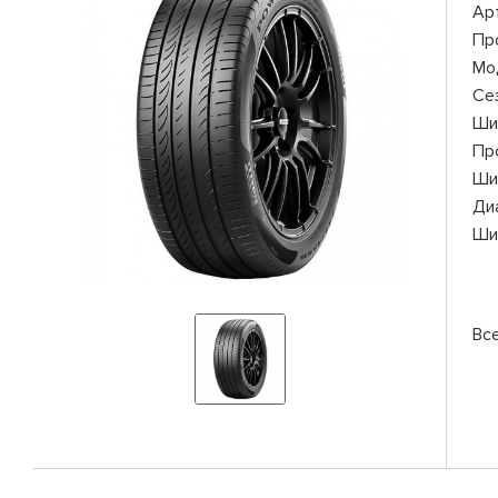
Ар
Пр
Мо
Се
Ши
Пр
Ши
Ди
Ши
Все