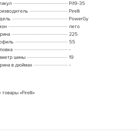
тикул
Pi19-35
оизводитель
Pirelli
дель
PowerGy
зон
лето
рина
225
офиль
55
повка
-
аметр шины
19
рина в дюймах
-
 товары «Pirelli»