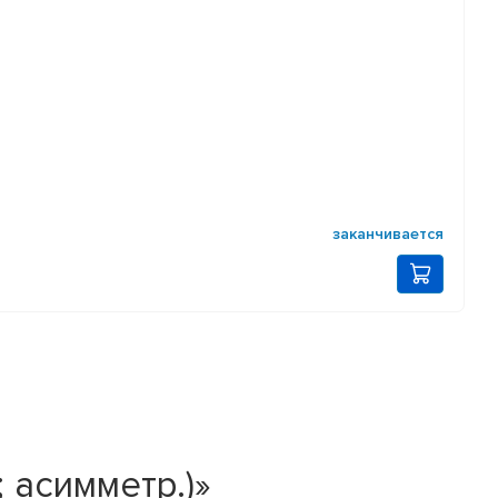
заканчивается
 асимметр.)»