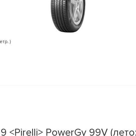
етр. )
<Pirelli> PowerGy 99V (лето;